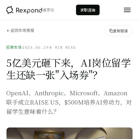
睿思班
求职咨询
返回市场情报
复制链接
招聘市场
2026.06.29
8 MIN READ
5亿美元砸下来，AI岗位留学
生还缺一张"入场券"？
AI数据分析
AI Data Analytics
OpenAI、Anthropic、Microsoft、Amazon
数据科学
联手成立RAISE US，$500M培养AI劳动力，对
Data Science
留学生意味着什么？
量化投资
Quantitative Investment
投行建模