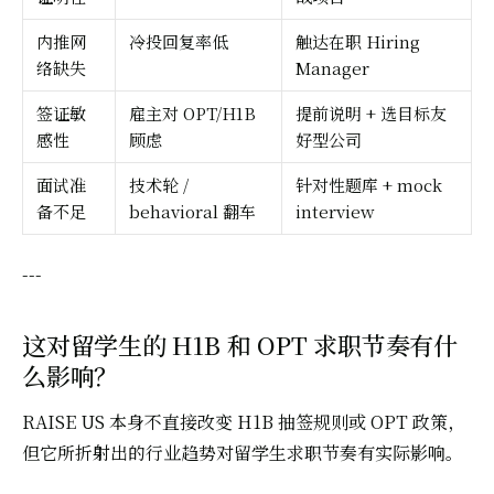
内推网
冷投回复率低
触达在职 Hiring
络缺失
Manager
签证敏
雇主对 OPT/H1B
提前说明 + 选目标友
感性
顾虑
好型公司
面试准
技术轮 /
针对性题库 + mock
备不足
behavioral 翻车
interview
---
这对留学生的 H1B 和 OPT 求职节奏有什
么影响？
RAISE US 本身不直接改变 H1B 抽签规则或 OPT 政策，
但它所折射出的行业趋势对留学生求职节奏有实际影响。