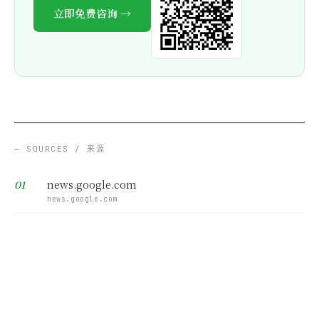
立即免费咨询 →
— SOURCES / 来源
news.google.com
news.google.com