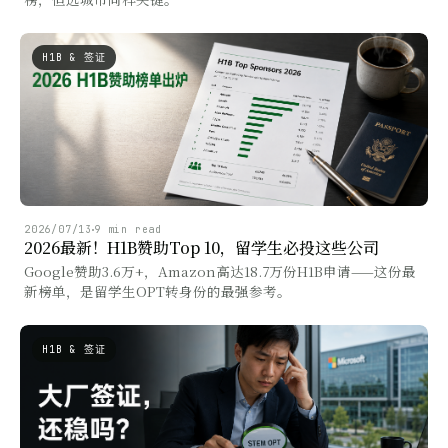
2026/07/05
8 min read
Anthropic员工基薪138万美元，AI天价薪酬留学生够得