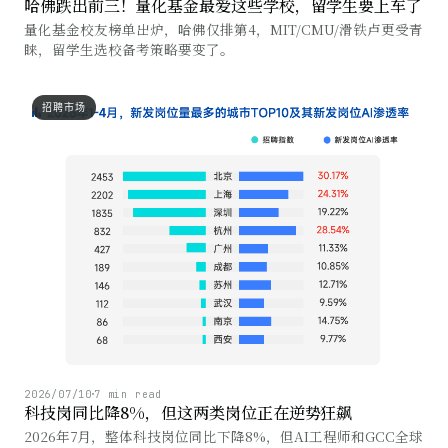
4.2%，留学生OPT就业压力骤然上升。
薪资数据
2026/07/03
8 min read
银行实习生月薪破$10k！金融科技方向留学生看这里
Capital One纽约实习生月薪高达$12.3k，JPMorgan、
Jefferies也超$10k，银行SDE实习薪资全面曝光。
AI 与裁员