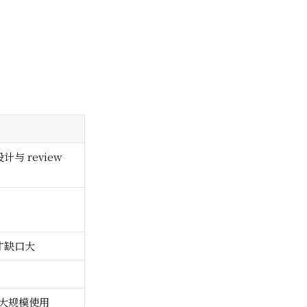
）
与 review
，
才缺口大
已大规模使用