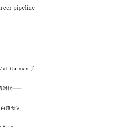
 pipeline
att Garman 于
表格时代——
数初级白领岗位；