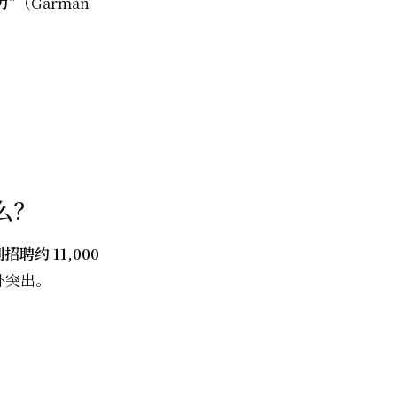
力"
（Garman
么？
招聘约 11,000
外突出。