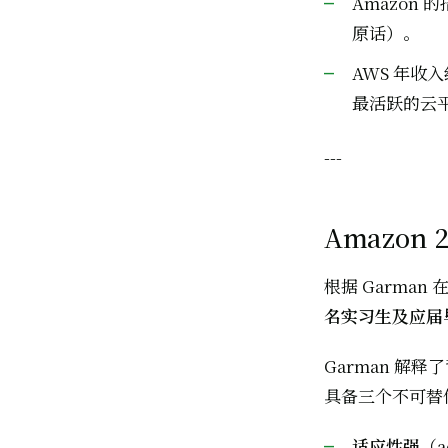
Amazon
原话）。
AWS 年收
最活跃的云
---
Amazo
根据 Garman 
名实习生及应届
Garman 解释了
具备三个不可替
适应性强
（a