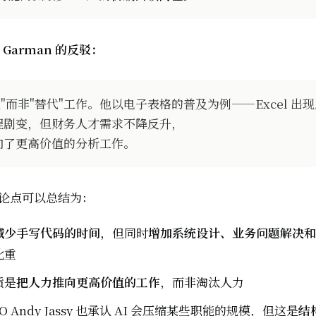
t Garman 的反驳：
重塑"而非"替代"工作。他以电子表格的普及为例——Excel 出
程剧变，但财务人才需求不降反升，
向了更高价值的分析工作。
核心论点可以总结为：
减少手写代码的时间
，但同时
增加系统设计、业务问题解决和 
比重
质是
把人力推向更高价值的工作
，而非淘汰人力
CEO Andy Jassy 也承认 AI 会压缩某些职能的规模，但这是
结