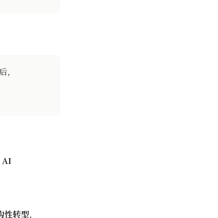
现后，
AI
构性转型
，