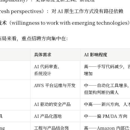
resh perspectives）：对 AI 原生工作方式没有路径依赖
技术
（willingness to work with emerging technologies
务布局来看，重点招聘方向集中在：
具体需求
AI 影响程度
）
AI 代码审查、
高——手写代码减少，设计
系统设计
增加
AWS 平台运维与开发
中——自动化工具增多
但架构判断仍需人
AI 驱动的安全产品
中高——新兴方向，人
具
AI 产品化落地
中——偏 PM/DA 方向
ng
工程与产品结合岗
高——Amazon 内部