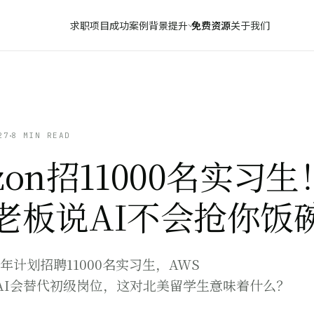
求职项目
成功案例
背景提升
免费资源
关于我们
27
8 MIN READ
zon招11000名实习生
S老板说AI不会抢你饭
026年计划招聘11000名实习生，AWS
认AI会替代初级岗位，这对北美留学生意味着什么？