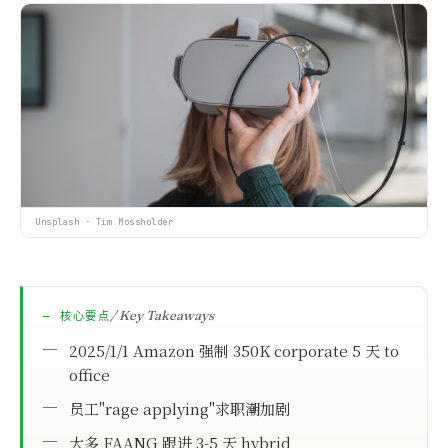
Financial Modeling
软件工程
Software Engineering
Unsplash · Tim Mossholder
/ Key Takeaways
— 核心要点
2025/1/1 Amazon 强制 350K corporate 5 天 to
office
员工"rage applying"求职潮加剧
大多 FAANG 跟进 3-5 天 hybrid