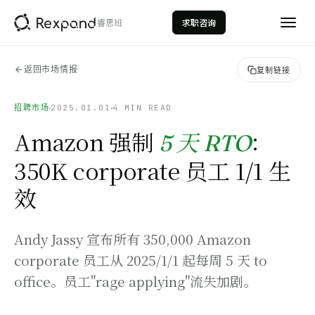
睿思班
求职咨询
返回市场情报
复制链接
招聘市场
2025.01.01
4 MIN READ
Amazon 强制
：
5 天 RTO
350K corporate 员工 1/1 生
效
AI数据分析
AI Data Analytics
数据科学
Andy Jassy 宣布所有 350,000 Amazon
Data Science
corporate 员工从 2025/1/1 起每周 5 天 to
量化投资
office。员工"rage applying"流失加剧。
Quantitative Investment
投行建模