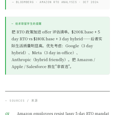
— BLOOMBERG · AMAZON RTO ANALYSIS · OCT 2024
— 给求职留学生的提醒
把 RTO 政策加进 offer 评估清单。$200K base + 5
day RTO vs $180K base + 3 day hybrid——后者实
际生活质量明显高。优先考虑：Google（3 day
hybrid）、Meta（3 day in-office）、
Anthropic（hybrid friendly）。把 Amazon /
Apple / Salesforce 放在"非首选"。
— SOURCES / 来源
Amazon employees resist Jassy 5-day RTO mandat