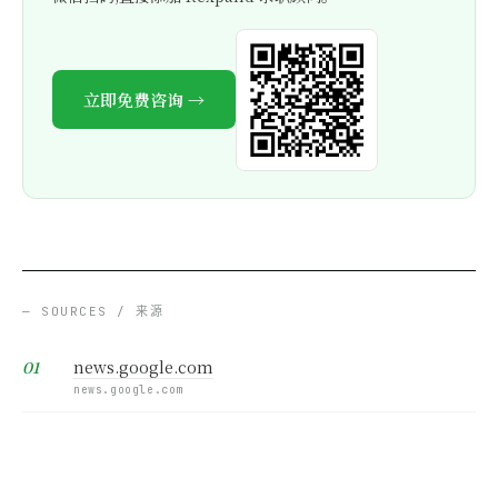
立即免费咨询 →
— SOURCES / 来源
news.google.com
news.google.com