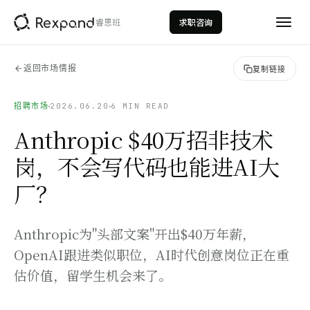
睿思班
求职咨询
返回市场情报
复制链接
招聘市场
2026.06.20
6 MIN READ
Anthropic $40万招非技术
岗，不会写代码也能进AI大
厂？
AI数据分析
AI Data Analytics
数据科学
Anthropic为"头部文案"开出$40万年薪，
Data Science
OpenAI跟进类似职位，AI时代创意岗位正在重
量化投资
估价值，留学生机会来了。
Quantitative Investment
投行建模