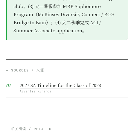
club；(3) 大一暑假参加 MBB Sophomore
Program（McKinsey Diversity Connect / BCG
Bridge to Bain）；(4) 大二秋季完成 ACI /
Summer Associate application。
— SOURCES / 来源
2027 SA Timeline for the Class of 2028
Adventis Finance
— 相关阅读 / RELATED