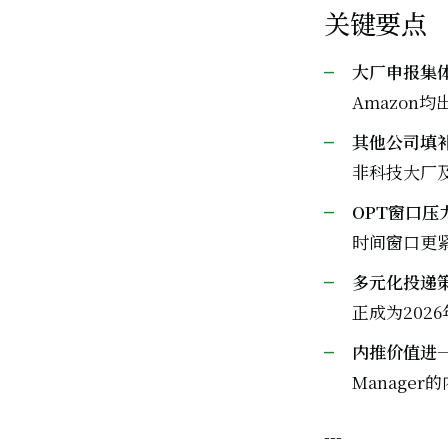
关键要点
大厂申报集
Amazon
其他公司填
非科技大厂
OPT窗口压
时间窗口更
多元化投递
正成为202
内推价值进
Manage
---