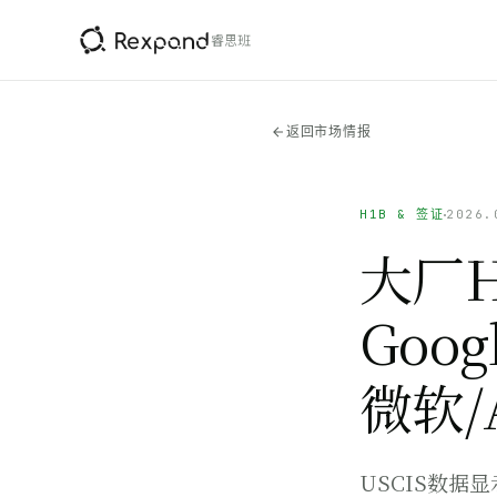
睿思班
返回市场情报
H1B & 签证
2026.
大厂
Goog
微软/
USCIS数据