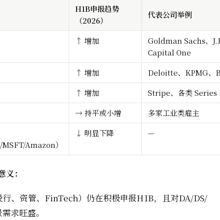
H1B申报趋势
代表公司举例
（2026）
↑ 增加
Goldman Sachs、J.
Capital One
↑ 增加
Deloitte、KPMG、
↑ 增加
Stripe、各类 Serie
→ 持平或小增
多家工业类雇主
↓ 明显下降
—
a/MSFT/Amazon）
意义：
行、资管、FinTech）仍在积极申报H1B，且对DA/DS/
景需求旺盛。