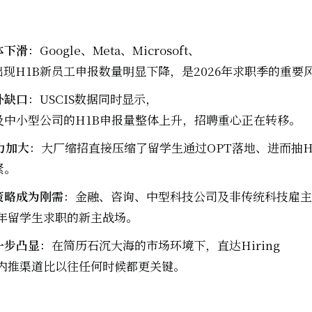
体下滑
：Google、Meta、Microsoft、
均出现H1B新员工申报数量明显下降，是2026年求职季的重要
补缺口
：USCIS数据同时显示，
及中小型公司的H1B申报量整体上升，招聘重心正在转移。
力加大
：大厂缩招直接压缩了留学生通过OPT落地、进而抽H
紧。
策略成为刚需
：金融、咨询、中型科技公司及非传统科技雇主
6年留学生求职的新主战场。
一步凸显
：在简历石沉大海的市场环境下，直达Hiring
r的内推渠道比以往任何时候都更关键。