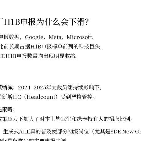
大厂H1B申报为什么会下滑？
报数据，Google、Meta、Microsoft、
家此前长期占据H1B申报榜单前列的科技巨头，
员工H1B申报数量均出现明显收缩。
模缩减
：2024–2025年大裁员潮持续影响下，
新增HC（Headcount）受到严格管控。
先策略
：
政策压力下加大了对本土毕业生和绿卡持有人的招聘比例。
：生成式AI工具的普及使部分初级岗位（尤其是SDE New G
恰好是留学生的主要申报来源。