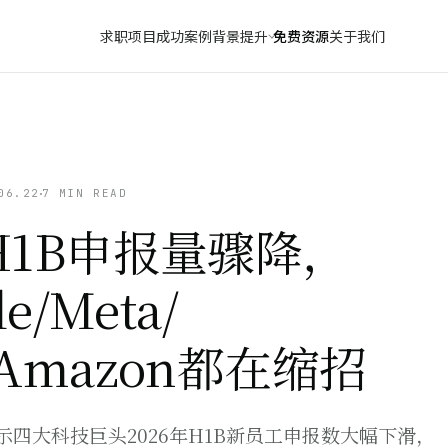
求职项目
成功案例
背景提升
免费资源
关于我们
06.22
7 MIN READ
H1B申报量骤降，
le/Meta/
Amazon都在缩招
显示四大科技巨头2026年H1B新员工申报数大幅下滑，