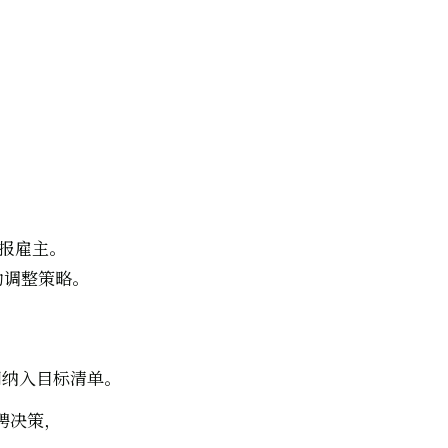
申报雇主。
动调整策略。
司纳入目标清单。
聘决策，