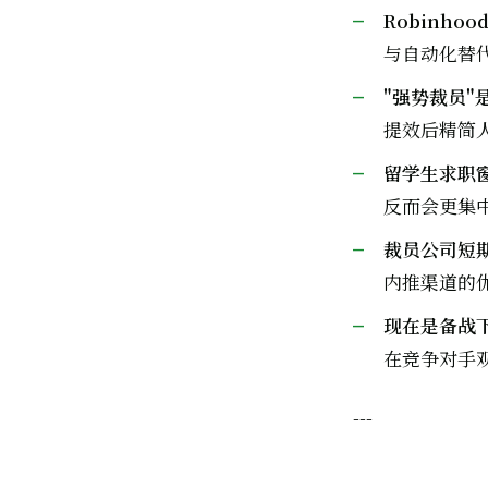
Robinhoo
与自动化替
"强势裁员"是
提效后精简
留学生求职
反而会更集
裁员公司短
内推渠道的
现在是备战下一
在竞争对手
---