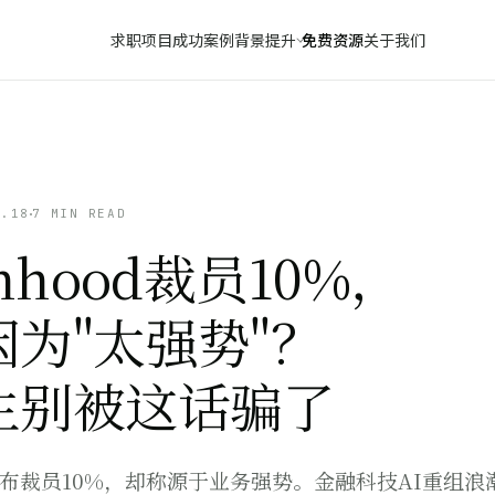
求职项目
成功案例
背景提升
免费资源
关于我们
6.18
7 MIN READ
inhood裁员10%，
因为"太强势"？
生别被这话骗了
od宣布裁员10%，却称源于业务强势。金融科技AI重组浪