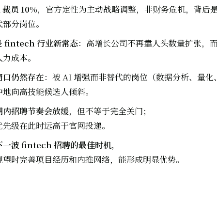
d 裁员 10%
，官方定性为主动战略调整，非财务危机，背后是 
代部分岗位。
 fintech 行业新常态
：高增长公司不再靠人头数量扩张，而是
人力成本。
窗口仍然存在
：被 AI 增强而非替代的岗位（数据分析、量
中地向高技能候选人倾斜。
期内招聘节奏会放缓
，但不等于完全关门；
优先级在此时远高于官网投递。
波 fintech 招聘的最佳时机
，
观望时完善项目经历和内推网络，能形成明显优势。