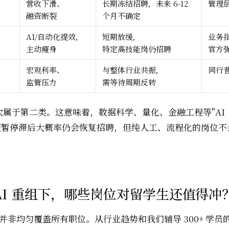
营收下滑、
长期冻结招聘，未来 6-12
管理
融资断裂
个月不确定
AI/自动化提效，
短期放缓，
业务
）
主动瘦身
特定高技能岗仍招聘
官方强
宏观利率、
与整体行业共振，
同行
监管压力
需等待周期反转
d 此次属于第二类。这意味着，数据科学、量化、金融工程等"AI
短暂停滞后大概率仍会恢复招聘，但纯人工、流程化的岗位不
AI 重组下，哪些岗位对留学生还值得冲
浪潮并非均匀覆盖所有职位。从行业趋势和我们辅导 300+ 学