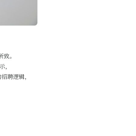
所致。
示，
 的招聘逻辑，