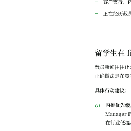
客户支持、内
正在经历裁员
---
留学生在 f
裁员新闻往往让
正确做法是
在竞
具体行动建议：
内推优先级
Manager
在行业低温