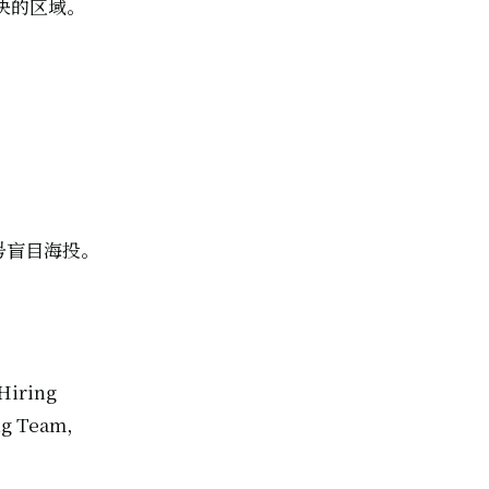
快的区域。
号盲目海投。
ring
g Team，