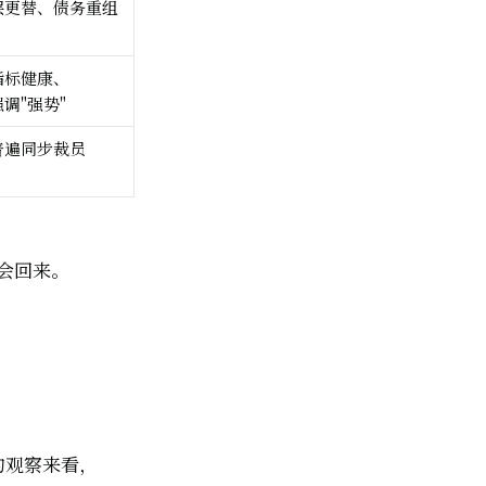
层更替、债务重组
指标健康、
调"强势"
普遍同步裁员
会回来。
？
员的观察来看，