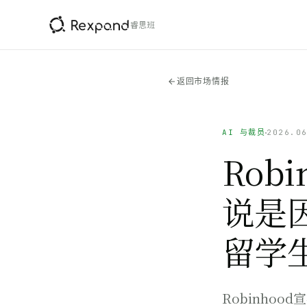
睿思班
返回市场情报
AI 与裁员
2026.0
Rob
说是
留学
Robinho